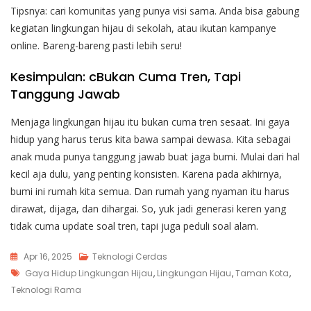
Tipsnya: cari komunitas yang punya visi sama. Anda bisa gabung
kegiatan lingkungan hijau di sekolah, atau ikutan kampanye
online. Bareng-bareng pasti lebih seru!
Kesimpulan: cBukan Cuma Tren, Tapi
Tanggung Jawab
Menjaga lingkungan hijau itu bukan cuma tren sesaat. Ini gaya
hidup yang harus terus kita bawa sampai dewasa. Kita sebagai
anak muda punya tanggung jawab buat jaga bumi. Mulai dari hal
kecil aja dulu, yang penting konsisten.
Karena pada akhirnya,
bumi ini rumah kita semua. Dan rumah yang nyaman itu harus
dirawat, dijaga, dan dihargai. So, yuk jadi generasi keren yang
tidak cuma update soal tren, tapi juga peduli soal alam.
Apr 16, 2025
Teknologi Cerdas
Tags
Gaya Hidup Lingkungan Hijau
,
Lingkungan Hijau
,
Taman Kota
,
Teknologi Rama