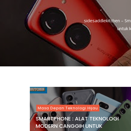
Sidesaddlekitchen – Per
transisi energi
Side Saddle Kitchen – Pup
Side Saddle Kitchen – Tek
Side Saddle Kitchen – Ped
Side Saddle Kitchen – Ra
sidesaddlekitchen – Sma
untuk k
Masa Depan Teknologi Hijau
SMARTPHONE : ALAT TEKNOLOGI
MODERN CANGGIH UNTUK