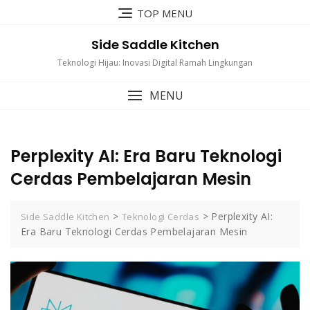
Skip
TOP MENU
to
content
Side Saddle Kitchen
Teknologi Hijau: Inovasi Digital Ramah Lingkungan
MENU
Perplexity AI: Era Baru Teknologi
Cerdas Pembelajaran Mesin
>
>
Perplexity AI:
Side Saddle Kitchen
Teknologi Cerdas
Era Baru Teknologi Cerdas Pembelajaran Mesin