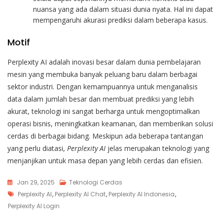
nuansa yang ada dalam situasi dunia nyata. Hal ini dapat
mempengaruhi akurasi prediksi dalam beberapa kasus.
Motif
Perplexity AI adalah inovasi besar dalam dunia pembelajaran
mesin yang membuka banyak peluang baru dalam berbagai
sektor industri. Dengan kemampuannya untuk menganalisis
data dalam jumlah besar dan membuat prediksi yang lebih
akurat, teknologi ini sangat berharga untuk mengoptimalkan
operasi bisnis, meningkatkan keamanan, dan memberikan solusi
cerdas di berbagai bidang. Meskipun ada beberapa tantangan
yang perlu diatasi,
Perplexity AI
jelas merupakan teknologi yang
menjanjikan untuk masa depan yang lebih cerdas dan efisien.
Jan 29, 2025
Teknologi Cerdas
Tags
Perplexity AI
,
Perplexity AI Chat
,
Perplexity AI Indonesia
,
Perplexity AI Login