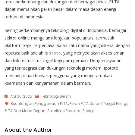
terus berkembang dan dukungan dari berbagai pihak, PLTA
dapat memainkan peran besar dalam masa depan energi
terbaru di Indonesia.
Seiring berkembangnya teknologi digital di Indonesia, berbagai
sektor online mengalami lonjakan popularitas, termasuk
platform togel terpercaya. Salah satu nama yang dikenal dengan
reputasi baik adalah
ipototo
, yang menyediakan akses aman
dan link resmi situs togel bagi para pemain. Dengan layanan
yang terintegrasi dan dukungan teknologi modern, ipototo
menjadi pilihan banyak pengguna yang mengutamakan
keamanan dan kenyamanan dalam bermain.
Apr 30, 2025
Teknologi Bersih
Tags
Keuntungan Penggunaan PLTA
,
Peran PLTA Dalam Target Energi
,
PLTA Dan Masa Depan
,
Stabilitas Pasokan Energi
About the Author