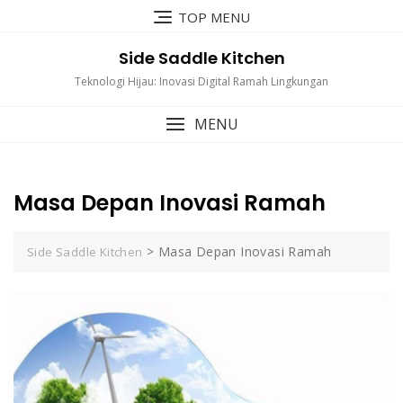
Skip
TOP MENU
to
content
Side Saddle Kitchen
Teknologi Hijau: Inovasi Digital Ramah Lingkungan
MENU
Masa Depan Inovasi Ramah
>
Masa Depan Inovasi Ramah
Side Saddle Kitchen