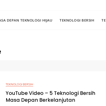
SA DEPAN TEKNOLOGI HIJAU
TEKNOLOGI BERSIH
TE
e
TEKNOLOGI BERSIH
YouTube Video – 5 Teknologi Bersih
Masa Depan Berkelanjutan