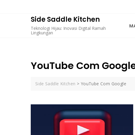
Skip
to
content
Side Saddle Kitchen
MA
Teknologi Hijau: Inovasi Digital Ramah
Lingkungan
YouTube Com Googl
Side Saddle Kitchen
>
YouTube Com Google