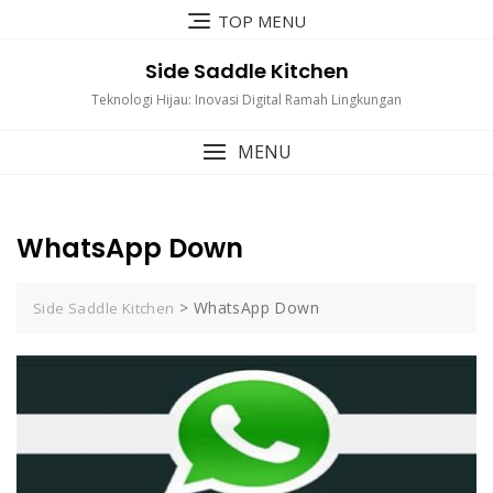
Skip
TOP MENU
to
content
Side Saddle Kitchen
Teknologi Hijau: Inovasi Digital Ramah Lingkungan
MENU
WhatsApp Down
>
WhatsApp Down
Side Saddle Kitchen