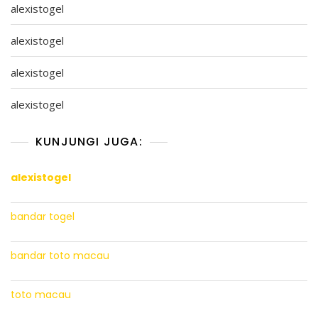
alexistogel
alexistogel
alexistogel
alexistogel
KUNJUNGI JUGA:
alexistogel
bandar togel
bandar toto macau
toto macau