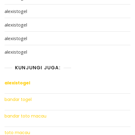
alexistogel
alexistogel
alexistogel
alexistogel
KUNJUNGI JUGA:
alexistogel
bandar togel
bandar toto macau
toto macau