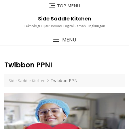
Skip
TOP MENU
to
content
Side Saddle Kitchen
Teknologi Hijau: Inovasi Digital Ramah Lingkungan
MENU
Twibbon PPNI
>
Twibbon PPNI
Side Saddle Kitchen