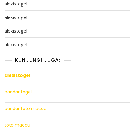
alexistogel
alexistogel
alexistogel
alexistogel
KUNJUNGI JUGA:
alexistogel
bandar togel
bandar toto macau
toto macau