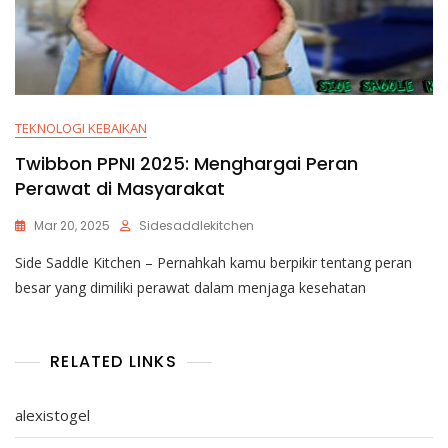
TEKNOLOGI KEBAIKAN
Twibbon PPNI 2025: Menghargai Peran
Perawat di Masyarakat
Mar 20, 2025
Sidesaddlekitchen
Side Saddle Kitchen – Pernahkah kamu berpikir tentang peran
besar yang dimiliki perawat dalam menjaga kesehatan
RELATED LINKS
alexistogel