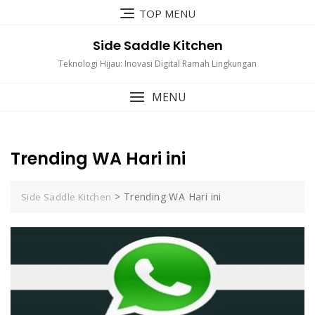
Skip
TOP MENU
to
content
Side Saddle Kitchen
Teknologi Hijau: Inovasi Digital Ramah Lingkungan
MENU
Trending WA Hari ini
>
Trending WA Hari ini
Side Saddle Kitchen