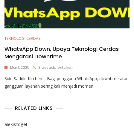
TEKNOLOGI CERDAS
WhatsApp Down, Upaya Teknologi Cerdas
Mengatasi Downtime
Mar 1, 2025
Sidesaddlekitchen
Side Saddle Kitchen – Bagi pengguna WhatsApp, downtime atau
gangguan layanan sering kali menjadi momen
RELATED LINKS
alexistogel