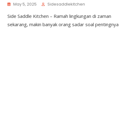
May 5, 2025
Sidesaddlekitchen
Side Saddle Kitchen – Ramah lingkungan di zaman
sekarang, makin banyak orang sadar soal pentingnya