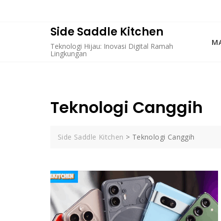
Skip
to
content
Side Saddle Kitchen
MA
Teknologi Hijau: Inovasi Digital Ramah
Lingkungan
Teknologi Canggih
Side Saddle Kitchen
>
Teknologi Canggih