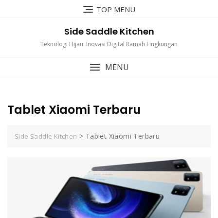
Skip
TOP MENU
to
content
Side Saddle Kitchen
Teknologi Hijau: Inovasi Digital Ramah Lingkungan
MENU
Tablet Xiaomi Terbaru
>
Tablet Xiaomi Terbaru
Side Saddle Kitchen