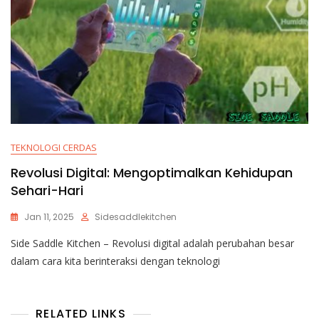
TEKNOLOGI CERDAS
Revolusi Digital: Mengoptimalkan Kehidupan
Sehari-Hari
Jan 11, 2025
Sidesaddlekitchen
Side Saddle Kitchen – Revolusi digital adalah perubahan besar
dalam cara kita berinteraksi dengan teknologi
RELATED LINKS