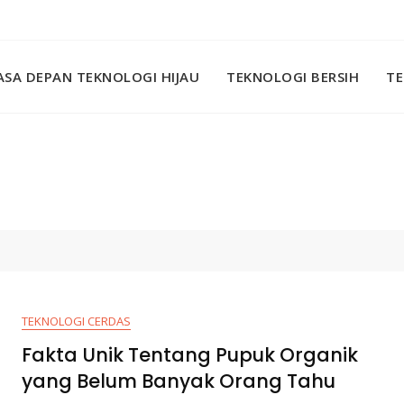
SA DEPAN TEKNOLOGI HIJAU
TEKNOLOGI BERSIH
TE
TEKNOLOGI CERDAS
Fakta Unik Tentang Pupuk Organik
yang Belum Banyak Orang Tahu