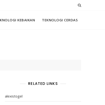
KNOLOGI KEBAIKAN
TEKNOLOGI CERDAS
RELATED LINKS
alexistogel