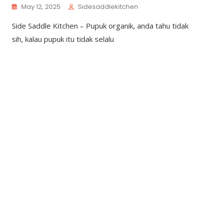
May 12, 2025
Sidesaddlekitchen
Side Saddle Kitchen – Pupuk organik, anda tahu tidak
sih, kalau pupuk itu tidak selalu