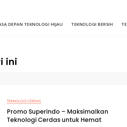
SA DEPAN TEKNOLOGI HIJAU
TEKNOLOGI BERSIH
TE
 ini
TEKNOLOGI CERDAS
Promo Superindo – Maksimalkan
Teknologi Cerdas untuk Hemat