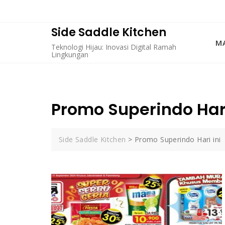
Skip
to
content
Side Saddle Kitchen
MA
Teknologi Hijau: Inovasi Digital Ramah
Lingkungan
Promo Superindo Hari
Side Saddle Kitchen
>
Promo Superindo Hari ini