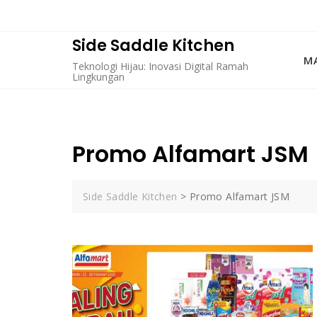
Skip
to
content
Side Saddle Kitchen
MA
Teknologi Hijau: Inovasi Digital Ramah
Lingkungan
Promo Alfamart JSM
Side Saddle Kitchen
>
Promo Alfamart JSM