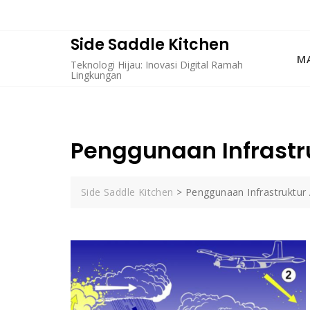
Skip
to
content
Side Saddle Kitchen
MA
Teknologi Hijau: Inovasi Digital Ramah
Lingkungan
Penggunaan Infrastr
Side Saddle Kitchen
>
Penggunaan Infrastruktur