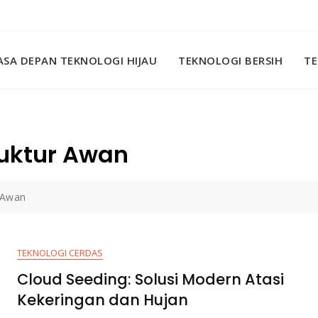
SA DEPAN TEKNOLOGI HIJAU
TEKNOLOGI BERSIH
TE
uktur Awan
 Awan
TEKNOLOGI CERDAS
Cloud Seeding: Solusi Modern Atasi
Kekeringan dan Hujan