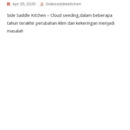
Apr 25, 2025
Sidesaddlekitchen
Side Saddle Kitchen – Cloud seeding,dalam beberapa
tahun terakhir perubahan iklim dan kekeringan menjadi
masalah