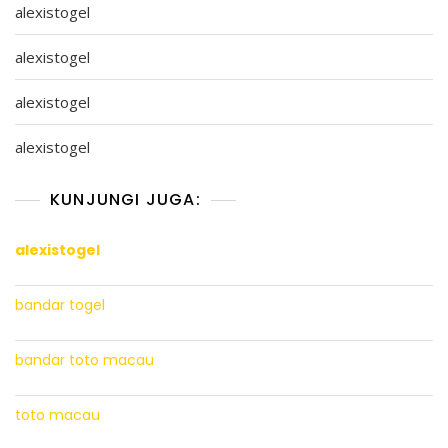
alexistogel
alexistogel
alexistogel
alexistogel
KUNJUNGI JUGA:
alexistogel
bandar togel
bandar toto macau
toto macau