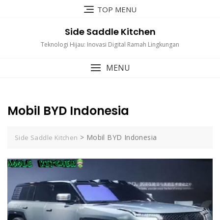
Skip
TOP MENU
to
content
Side Saddle Kitchen
Teknologi Hijau: Inovasi Digital Ramah Lingkungan
MENU
Mobil BYD Indonesia
>
Mobil BYD Indonesia
Side Saddle Kitchen