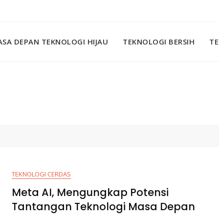
SA DEPAN TEKNOLOGI HIJAU
TEKNOLOGI BERSIH
TE
TEKNOLOGI CERDAS
Meta AI, Mengungkap Potensi
Tantangan Teknologi Masa Depan