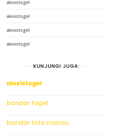
alexistogel
alexistogel
alexistogel
alexistogel
KUNJUNGI JUGA:
alexistogel
bandar togel
bandar toto macau