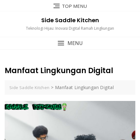
Skip
TOP MENU
to
content
Side Saddle Kitchen
Teknologi Hijau: Inovasi Digital Ramah Lingkungan
MENU
Manfaat Lingkungan Digital
>
Manfaat Lingkungan Digital
Side Saddle Kitchen