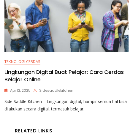
TEKNOLOGI CERDAS
Lingkungan Digital Buat Pelajar: Cara Cerdas
Belajar Online
Apr 12, 2025
Sidesaddlekitchen
Side Saddle Kitchen – Lingkungan digital, hampir semua hal bisa
dilakukan secara digital, termasuk belajar.
RELATED LINKS