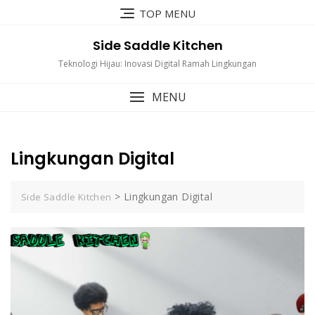
Skip
TOP MENU
to
content
Side Saddle Kitchen
Teknologi Hijau: Inovasi Digital Ramah Lingkungan
MENU
Lingkungan Digital
>
Lingkungan Digital
Side Saddle Kitchen