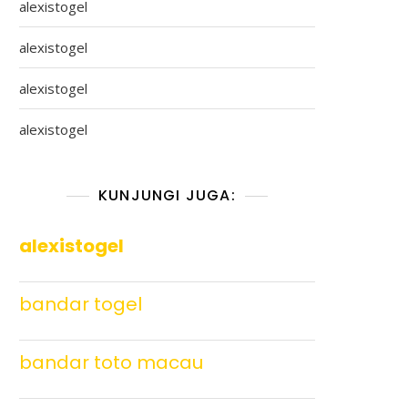
alexistogel
alexistogel
alexistogel
alexistogel
KUNJUNGI JUGA:
alexistogel
bandar togel
bandar toto macau