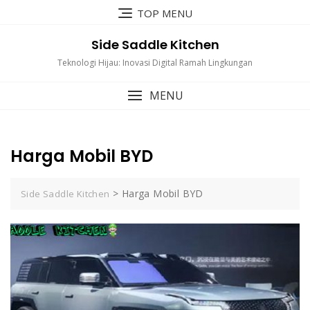
Skip
TOP MENU
to
content
Side Saddle Kitchen
Teknologi Hijau: Inovasi Digital Ramah Lingkungan
MENU
Harga Mobil BYD
>
Harga Mobil BYD
Side Saddle Kitchen