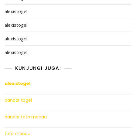
alexistogel
alexistogel
alexistogel
alexistogel
KUNJUNGI JUGA:
alexistogel
bandar togel
bandar toto macau
toto macau