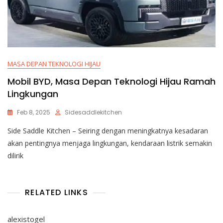
MASA DEPAN TEKNOLOGI HIJAU
Mobil BYD, Masa Depan Teknologi Hijau Ramah
Lingkungan
Feb 8, 2025
Sidesaddlekitchen
Side Saddle Kitchen – Seiring dengan meningkatnya kesadaran
akan pentingnya menjaga lingkungan, kendaraan listrik semakin
dilirik
RELATED LINKS
alexistogel