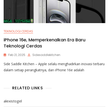
TEKNOLOGI CERDAS
iPhone 16e, Memperkenalkan Era Baru
Teknologi Cerdas
Feb 21, 2025
Sidesaddlekitchen
Side Saddle Kitchen – Apple selalu menghadirkan inovasi terbaru
dalam setiap perangkatnya, dan iPhone 16e adalah
RELATED LINKS
alexistogel