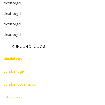
alexistogel
alexistogel
alexistogel
alexistogel
KUNJUNGI JUGA:
alexistogel
bandar togel
bandar toto macau
toto macau