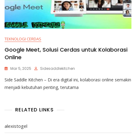
TEKNOLOGI CERDAS
Google Meet, Solusi Cerdas untuk Kolaborasi
Online
Mar 5, 2025
Sidesaddlekitchen
Side Saddle Kitchen – Di era digital ini, kolaborasi online semakin
menjadi kebutuhan penting, terutama
RELATED LINKS
alexistogel