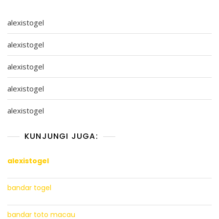
alexistogel
alexistogel
alexistogel
alexistogel
alexistogel
KUNJUNGI JUGA:
alexistogel
bandar togel
bandar toto macau