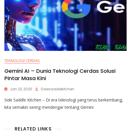
TEKNOLOGI CERDAS
Gemini AI – Dunia Teknologi Cerdas Solusi
Pintar Masa Kini
Jan 23, 2025
Sidesaddlekitchen
Side Saddle Kitchen – Di era teknologi yang terus berkembang,
kita semakin sering mendengar tentang Gemini
RELATED LINKS