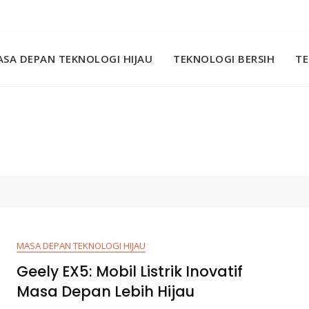
SA DEPAN TEKNOLOGI HIJAU
TEKNOLOGI BERSIH
TE
MASA DEPAN TEKNOLOGI HIJAU
Geely EX5: Mobil Listrik Inovatif
Masa Depan Lebih Hijau