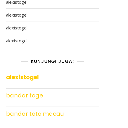
alexistogel
alexistogel
alexistogel
alexistogel
KUNJUNGI JUGA:
alexistogel
bandar togel
bandar toto macau