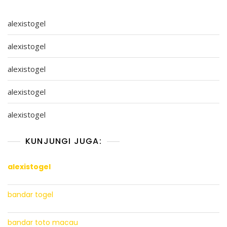
alexistogel
alexistogel
alexistogel
alexistogel
alexistogel
KUNJUNGI JUGA:
alexistogel
bandar togel
bandar toto macau