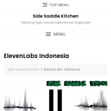
Skip
TOP MENU
to
content
Side Saddle Kitchen
Teknologi Hijau: Inovasi Digital Ramah Lingkungan
MENU
ElevenLabs Indonesia
>
ElevenLabs Indonesia
Side Saddle Kitchen