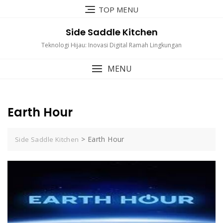
Skip
TOP MENU
to
content
Side Saddle Kitchen
Teknologi Hijau: Inovasi Digital Ramah Lingkungan
MENU
Earth Hour
>
Earth Hour
Side Saddle Kitchen