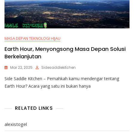
MASA DEPAN TEKNOLOGI HIJAU
Earth Hour, Menyongsong Masa Depan Solusi
Berkelanjutan
Mar 22, 2025
Sidesaddlekitchen
Side Saddle Kitchen – Pernahkah kamu mendengar tentang
Earth Hour? Acara yang satu ini bukan hanya
RELATED LINKS
alexistogel