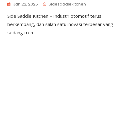
Jan 22, 2025
Sidesaddlekitchen
Side Saddle Kitchen – Industri otomotif terus
berkembang, dan salah satu inovasi terbesar yang
sedang tren