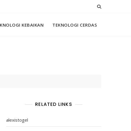
KNOLOGI KEBAIKAN
TEKNOLOGI CERDAS
RELATED LINKS
alexistogel