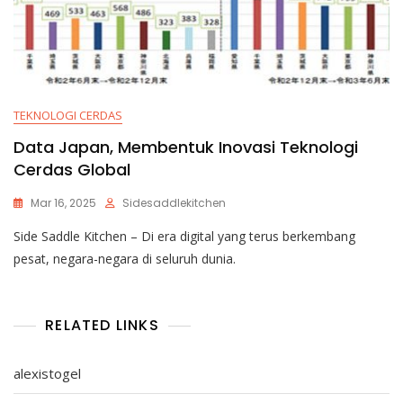
TEKNOLOGI CERDAS
Data Japan, Membentuk Inovasi Teknologi
Cerdas Global
Mar 16, 2025
Sidesaddlekitchen
Side Saddle Kitchen – Di era digital yang terus berkembang
pesat, negara-negara di seluruh dunia.
RELATED LINKS
alexistogel