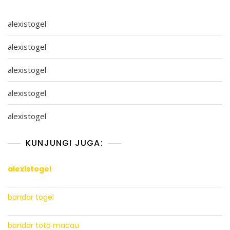
alexistogel
alexistogel
alexistogel
alexistogel
alexistogel
KUNJUNGI JUGA:
alexistogel
bandar togel
bandar toto macau