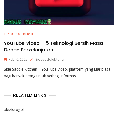
TEKNOLOGI BERSIH
YouTube Video – 5 Teknologi Bersih Masa
Depan Berkelanjutan
Feb 10, 2025
Sidesaddlekitchen
Side Saddle Kitchen – YouTube video, platform yang luar biasa
bagi banyak orang untuk berbagi informasi,
RELATED LINKS
alexistogel