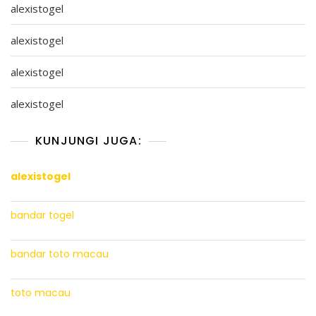
alexistogel
alexistogel
alexistogel
alexistogel
KUNJUNGI JUGA:
alexistogel
bandar togel
bandar toto macau
toto macau