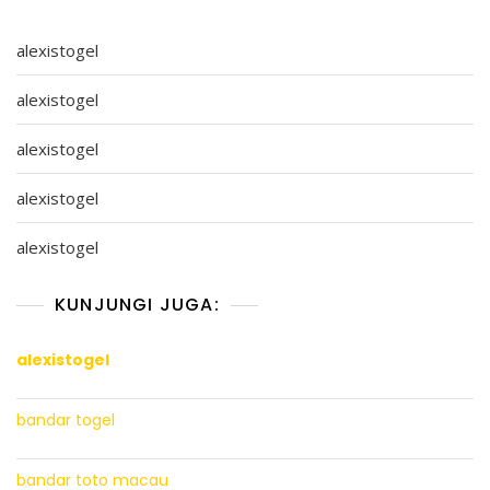
alexistogel
alexistogel
alexistogel
alexistogel
alexistogel
KUNJUNGI JUGA:
alexistogel
bandar togel
bandar toto macau