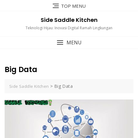
Skip
TOP MENU
to
content
Side Saddle Kitchen
Teknologi Hijau: Inovasi Digital Ramah Lingkungan
MENU
Big Data
>
Big Data
Side Saddle Kitchen