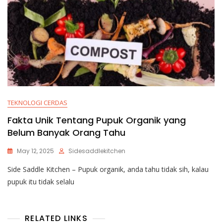
TEKNOLOGI CERDAS
Fakta Unik Tentang Pupuk Organik yang
Belum Banyak Orang Tahu
May 12, 2025
Sidesaddlekitchen
Side Saddle Kitchen – Pupuk organik, anda tahu tidak sih, kalau
pupuk itu tidak selalu
RELATED LINKS