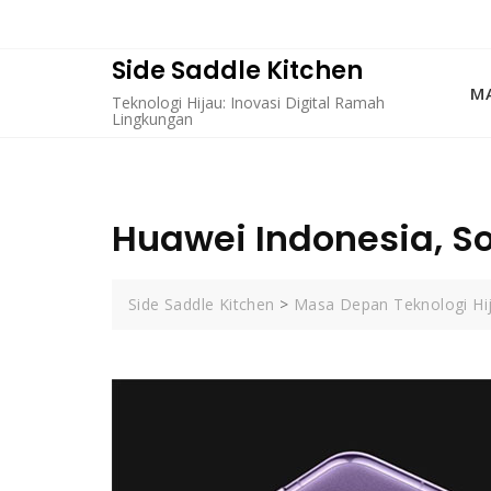
Skip
to
content
Side Saddle Kitchen
MA
Teknologi Hijau: Inovasi Digital Ramah
Lingkungan
Huawei Indonesia, S
Side Saddle Kitchen
>
Masa Depan Teknologi Hi